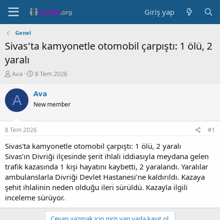
Giriş yap
Genel
Sivas'ta kamyonetle otomobil çarpıştı: 1 ölü, 2
yaralı
K
B
Ava
8 Tem 2026
o
a
n
ş
Ava
A
b
l
New member
u
a
y
n
u
g
8 Tem 2026
#1
b
ı
a
ç
Sivas'ta kamyonetle otomobil çarpıştı: 1 ölü, 2 yaralı
ş
t
Sivas’ın Divriği ilçesinde şerit ihlali iddiasıyla meydana gelen
l
a
trafik kazasında 1 kişi hayatını kaybetti, 2 yaralandı. Yaralılar
a
r
ambulanslarla Divriği Devlet Hastanesi’ne kaldırıldı. Kazaya
t
i
şehit ihlalinin neden olduğu ileri sürüldü. Kazayla ilgili
a
h
inceleme sürüyor.
n
i
Cevap yazmak için giriş yap yada kayıt ol.