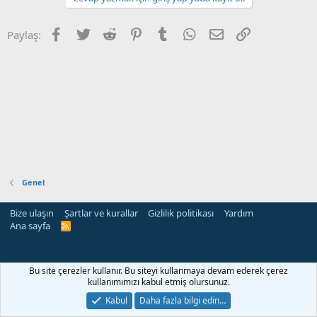
Facebook
Twitter
Reddit
Pinterest
Tumblr
WhatsApp
E-posta
Link
Paylaş:
Genel
Bize ulaşın
Şartlar ve kurallar
Gizlilik politikası
Yardım
Ana sayfa
R
S
S
Bu site çerezler kullanır. Bu siteyi kullanmaya devam ederek çerez
kullanımımızı kabul etmiş olursunuz.
Kabul
Daha fazla bilgi edin…