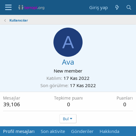
Giriş yap
Kullanıcılar
A
Ava
New member
Katılım
17 Kas 2022
Son görülme
17 Kas 2022
Mesajlar
Tepkime puanı
Puanları
39,106
0
0
Bul
Profil mesajları
Son aktivite
Gönderiler
Hakkında