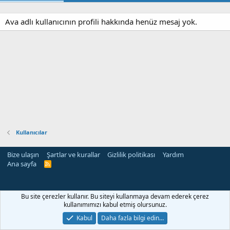
Ava adlı kullanıcının profili hakkında henüz mesaj yok.
Kullanıcılar
Bize ulaşın
Şartlar ve kurallar
Gizlilik politikası
Yardım
Ana sayfa
R
S
S
Bu site çerezler kullanır. Bu siteyi kullanmaya devam ederek çerez
kullanımımızı kabul etmiş olursunuz.
Kabul
Daha fazla bilgi edin…