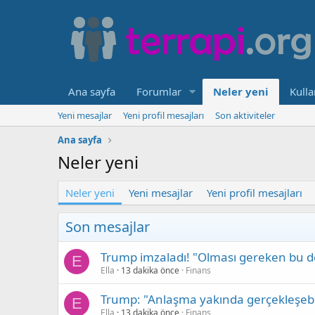
Ana sayfa
Forumlar
Neler yeni
Kulla
Yeni mesajlar
Yeni profil mesajları
Son aktiviteler
Ana sayfa
Neler yeni
Neler yeni
Yeni mesajlar
Yeni profil mesajları
Son mesajlar
Trump imzaladı! "Olması gereken bu de
E
Ella
13 dakika önce
Finans
Trump: "Anlaşma yakında gerçekleşebi
E
Ella
13 dakika önce
Finans