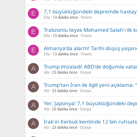
7,1 büyüklüğündeki depremde hastayı 
E
Ella
13 dakika önce
Finans
Trabzonlu teyze Mohamed Salah'ı ilk k
E
Ella
13 dakika önce
Finans
Almanya'da alarm! Tarihi düşüş yaşan
E
Ella
13 dakika önce
Finans
Trump imzaladı! ABD'de doğumla vatand
A
Abi
23 dakika önce
Dünya
Trump'tan İran ile ilgili yeni açıklama
A
Abi
23 dakika önce
Dünya
Yer: Japonya! 7,1 büyüklüğündeki dep
A
Abi
23 dakika önce
Dünya
Irak'ın Kerkük kentinde 12 bin ruhsatsız
A
Abi
23 dakika önce
Dünya