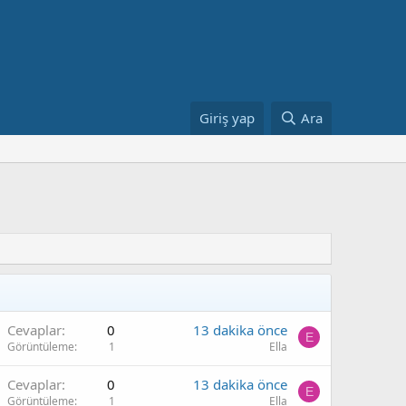
Giriş yap
Ara
Cevaplar
0
13 dakika önce
E
Görüntüleme
1
Ella
Cevaplar
0
13 dakika önce
E
Görüntüleme
1
Ella