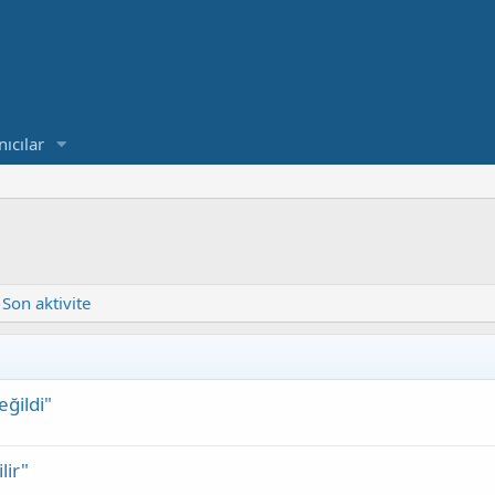
nıcılar
Son aktivite
ğildi"
lir"