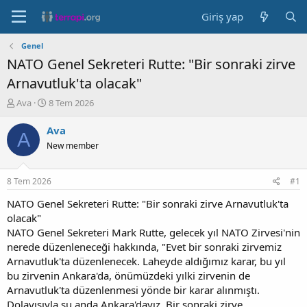
Giriş yap
Genel
NATO Genel Sekreteri Rutte: "Bir sonraki zirve
Arnavutluk'ta olacak"
K
B
Ava
8 Tem 2026
o
a
n
ş
Ava
A
b
l
New member
u
a
y
n
u
g
8 Tem 2026
#1
b
ı
a
ç
NATO Genel Sekreteri Rutte: "Bir sonraki zirve Arnavutluk'ta
ş
t
olacak"
l
a
NATO Genel Sekreteri Mark Rutte, gelecek yıl NATO Zirvesi'nin
a
r
nerede düzenleneceği hakkında, "Evet bir sonraki zirvemiz
t
i
Arnavutluk'ta düzenlenecek. Laheyde aldığımız karar, bu yıl
a
h
bu zirvenin Ankara'da, önümüzdeki yılki zirvenin de
n
i
Arnavutluk'ta düzenlenmesi yönde bir karar alınmıştı.
Dolayısıyla şu anda Ankara'dayız. Bir sonraki zirve