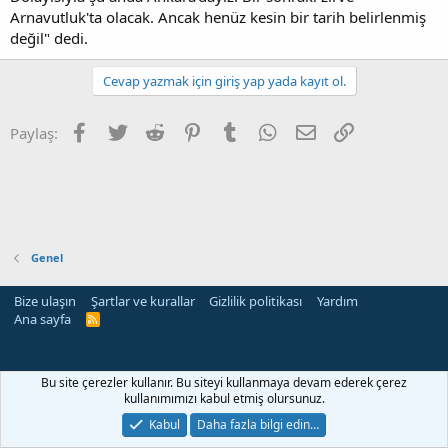
Arnavutluk'ta olacak. Ancak henüz kesin bir tarih belirlenmiş
değil" dedi.
Cevap yazmak için giriş yap yada kayıt ol.
Facebook
Twitter
Reddit
Pinterest
Tumblr
WhatsApp
E-posta
Link
Paylaş:
Genel
Bize ulaşın
Şartlar ve kurallar
Gizlilik politikası
Yardım
Ana sayfa
R
S
S
Bu site çerezler kullanır. Bu siteyi kullanmaya devam ederek çerez
kullanımımızı kabul etmiş olursunuz.
Kabul
Daha fazla bilgi edin…