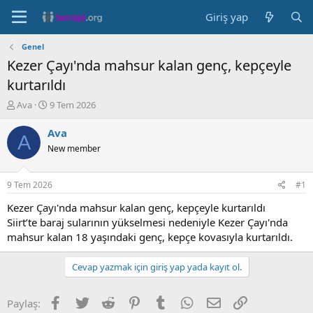
Giriş yap
Genel
Kezer Çayı'nda mahsur kalan genç, kepçeyle
kurtarıldı
K
B
Ava
9 Tem 2026
o
a
n
ş
Ava
A
b
l
New member
u
a
y
n
u
g
9 Tem 2026
#1
b
ı
a
ç
Kezer Çayı'nda mahsur kalan genç, kepçeyle kurtarıldı
ş
t
Siirt’te baraj sularının yükselmesi nedeniyle Kezer Çayı'nda
l
a
mahsur kalan 18 yaşındaki genç, kepçe kovasıyla kurtarıldı.
a
r
t
i
Cevap yazmak için giriş yap yada kayıt ol.
a
h
n
i
Facebook
Twitter
Reddit
Pinterest
Tumblr
WhatsApp
E-posta
Link
Paylaş: