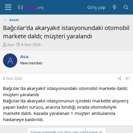
Giriş yap
Genel
Bağcılar’da akaryakıt istasyonundaki otomobil
markete daldı; müşteri yaralandı
K
B
Ava
8 Tem 2026
o
a
n
ş
Ava
A
b
l
New member
u
a
y
n
u
g
8 Tem 2026
#1
b
ı
a
ç
Bağcılar’da akaryakıt istasyonundaki otomobil markete daldı;
ş
t
müşteri yaralandı
l
a
Bağcılar’da akaryakıt istasyonunun içindeki markette alışveriş
a
r
yapan kadın sürücü, aracına bindiği sırada otomobiliyle
t
i
markete daldı. Kazada yaralanan 1 müşteri ambulansla
a
h
hastaneye kaldırıldı.
n
i
Cevap yazmak için giriş yap yada kayıt ol.