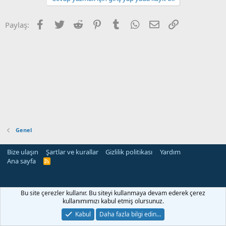
Facebook
Twitter
Reddit
Pinterest
Tumblr
WhatsApp
E-posta
Link
Paylaş:
Genel
Bize ulaşın
Şartlar ve kurallar
Gizlilik politikası
Yardım
Ana sayfa
R
S
S
rehber siteleri
Bu site çerezler kullanır. Bu siteyi kullanmaya devam ederek çerez
kullanımımızı kabul etmiş olursunuz.
Kabul
Daha fazla bilgi edin…