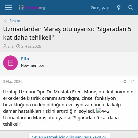
Giriş yap
Finans
Uzmanlardan Maraş otu uyarısı: “Sigaradan 5
kat daha tehlikeli"
K
B
Ella
3 Haz 2026
o
a
n
ş
Ella
E
b
l
New member
u
a
y
n
u
g
3 Haz 2026
#1
b
ı
a
ç
Üroloji Uzmanı Opr. Dr. Mustafa Eren, Maraş otu kullanımının
ş
t
erkeklerde kısırlık oranını artırdığını, cinsel fonksiyon
l
a
bozukluğuna neden olduğunu ve aynı zamanda da kalp
a
r
damar hastalıkları riskini artırdığını söyledi.
t
i
Uzmanlardan Maraş otu uyarısı: “Sigaradan 5 kat daha
a
h
tehlikeli"
n
i
Cevap yazmak için giriş yap yada kayıt ol.