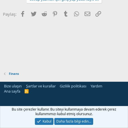
Facebook
Twitter
Reddit
Pinterest
Tumblr
WhatsApp
E-posta
Link
Paylaş:
Finans
Bize ulaşın
Şartlar ve kurallar
Gizlilik politikası
Yardım
Ana sayfa
R
S
S
rehber siteleri
Bu site çerezler kullanır. Bu siteyi kullanmaya devam ederek çerez
kullanımımızı kabul etmiş olursunuz.
Kabul
Daha fazla bilgi edin…