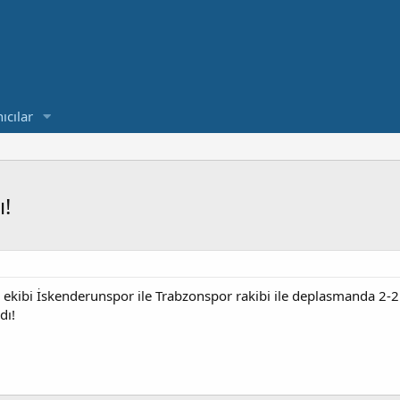
ıcılar
ı!
g ekibi İskenderunspor ile Trabzonspor rakibi ile deplasmanda 2-2 b
dı!