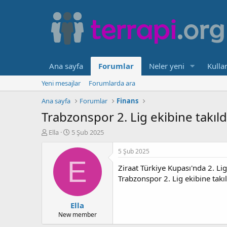
Ana sayfa
Forumlar
Neler yeni
Kullan
Yeni mesajlar
Forumlarda ara
Ana sayfa
Forumlar
Finans
Trabzonspor 2. Lig ekibine takıld
K
B
Ella
5 Şub 2025
o
a
n
ş
5 Şub 2025
b
l
E
Ziraat Türkiye Kupası'nda 2. Li
u
a
y
n
Trabzonspor 2. Lig ekibine takıl
u
g
b
ı
Ella
a
ç
ş
t
New member
l
a