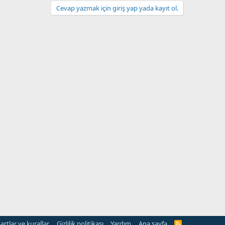
Cevap yazmak için giriş yap yada kayıt ol.
artlar ve kurallar
Gizlilik politikası
Yardım
Ana sayfa
R