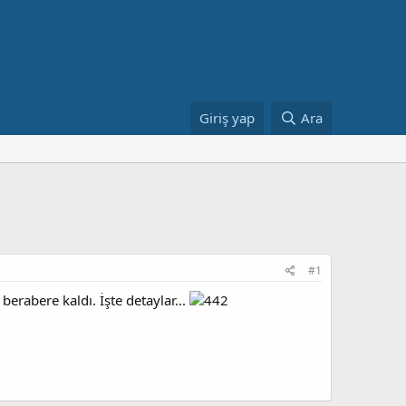
Giriş yap
Ara
#1
erabere kaldı. İşte detaylar...