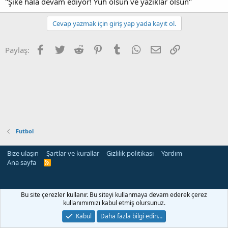
"Şike hala devam ediyor! Yuh olsun ve yazıklar olsun"
Cevap yazmak için giriş yap yada kayıt ol.
Facebook
Twitter
Reddit
Pinterest
Tumblr
WhatsApp
E-posta
Link
Paylaş:
Futbol
Bize ulaşın
Şartlar ve kurallar
Gizlilik politikası
Yardım
Ana sayfa
R
S
S
Bu site çerezler kullanır. Bu siteyi kullanmaya devam ederek çerez
kullanımımızı kabul etmiş olursunuz.
Kabul
Daha fazla bilgi edin…