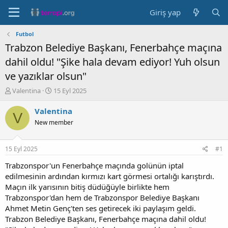
Giriş yap
Futbol
Trabzon Belediye Başkanı, Fenerbahçe maçına
dahil oldu! "Şike hala devam ediyor! Yuh olsun
ve yazıklar olsun"
K
B
Valentina
15 Eyl 2025
o
a
n
ş
Valentina
V
b
l
New member
u
a
y
n
u
g
15 Eyl 2025
#1
b
ı
a
ç
Trabzonspor'un Fenerbahçe maçında golünün iptal
ş
t
edilmesinin ardından kırmızı kart görmesi ortalığı karıştırdı.
l
a
Maçın ilk yarısının bitiş düdüğüyle birlikte hem
a
r
Trabzonspor'dan hem de Trabzonspor Belediye Başkanı
t
i
Ahmet Metin Genç'ten ses getirecek iki paylaşım geldi.
a
h
Trabzon Belediye Başkanı, Fenerbahçe maçına dahil oldu!
n
i