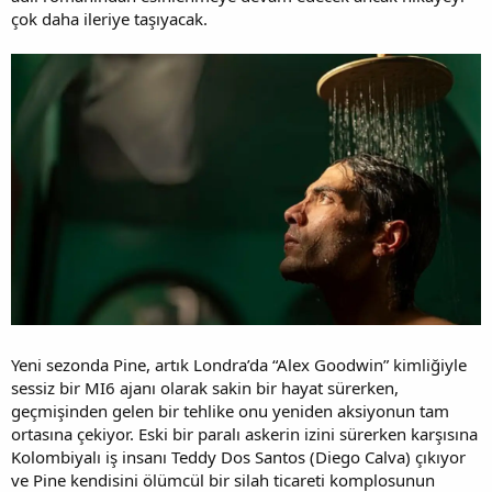
çok daha ileriye taşıyacak.
Yeni sezonda Pine, artık Londra’da “Alex Goodwin” kimliğiyle
sessiz bir MI6 ajanı olarak sakin bir hayat sürerken,
geçmişinden gelen bir tehlike onu yeniden aksiyonun tam
ortasına çekiyor. Eski bir paralı askerin izini sürerken karşısına
Kolombiyalı iş insanı Teddy Dos Santos (Diego Calva) çıkıyor
ve Pine kendisini ölümcül bir silah ticareti komplosunun