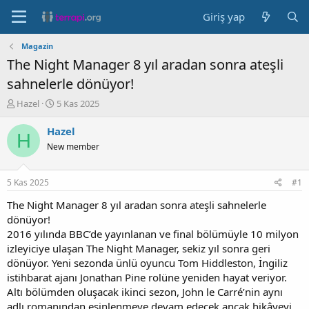
Giriş yap
Magazin
The Night Manager 8 yıl aradan sonra ateşli
sahnelerle dönüyor!
K
B
Hazel
5 Kas 2025
o
a
n
ş
Hazel
H
b
l
New member
u
a
y
n
u
g
5 Kas 2025
#1
b
ı
a
ç
The Night Manager 8 yıl aradan sonra ateşli sahnelerle
ş
t
dönüyor!
l
a
2016 yılında BBC’de yayınlanan ve final bölümüyle 10 milyon
a
r
izleyiciye ulaşan The Night Manager, sekiz yıl sonra geri
t
i
dönüyor. Yeni sezonda ünlü oyuncu Tom Hiddleston, İngiliz
a
h
istihbarat ajanı Jonathan Pine rolüne yeniden hayat veriyor.
n
i
Altı bölümden oluşacak ikinci sezon, John le Carré’nin aynı
adlı romanından esinlenmeye devam edecek ancak hikâyeyi