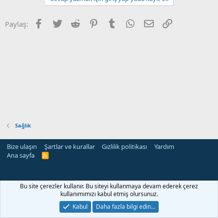
Facebook
Twitter
Reddit
Pinterest
Tumblr
WhatsApp
E-posta
Link
Paylaş:
Sağlık
Bize ulaşın
Şartlar ve kurallar
Gizlilik politikası
Yardım
Ana sayfa
R
S
S
rehber siteleri
Bu site çerezler kullanır. Bu siteyi kullanmaya devam ederek çerez
kullanımımızı kabul etmiş olursunuz.
Kabul
Daha fazla bilgi edin…