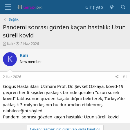
Giriş yap
Sağlık
Pandemi sonrası gözden kaçan hastalık: Uzun
süreli kovid
K
B
Kali
2 Haz 2026
o
a
n
ş
Kali
K
b
l
New member
u
a
y
n
u
g
2 Haz 2026
#1
b
ı
a
ç
Göğüs Hastalıkları Uzmanı Prof. Dr. Şevket Özkaya, kovid-19
ş
t
geçiren her 6 kişiden yaklaşık birinde görülen "uzun süreli
l
a
kovid" tablosunun gözden kaçabildiğini belirterek, Türkiye'de
a
r
yaklaşık 3 milyon kişinin bu durumdan etkilenmiş
t
i
olabileceğini söyledi.
a
h
Pandemi sonrası gözden kaçan hastalık: Uzun süreli kovid
n
i
Cevap yazmak için giriş yap yada kayıt ol.