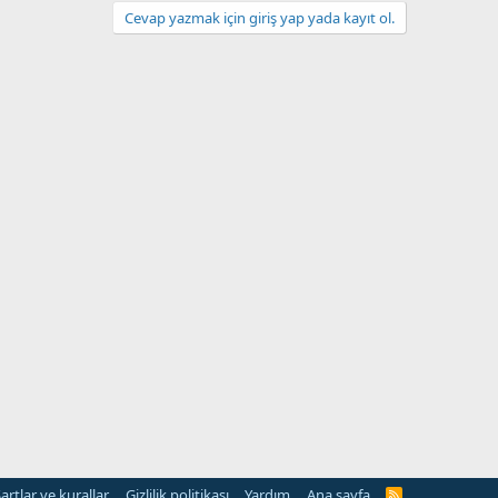
Cevap yazmak için giriş yap yada kayıt ol.
artlar ve kurallar
Gizlilik politikası
Yardım
Ana sayfa
R