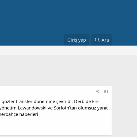
Giriş yap
Ara
#1
 gözler transfer dönemine çevrildi. Derbide En-
li yönetim Lewandowski ve Sörloth'tan olumsuz yanıt
enerbahçe haberleri