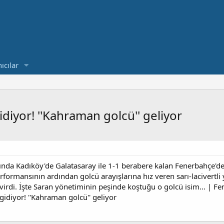
ıcılar
diyor! ''Kahraman golcü'' geliyor
sında Kadıköy'de Galatasaray ile 1-1 berabere kalan Fenerbahçe'de
erformansının ardından golcü arayışlarına hız veren sarı-lacivert
evirdi. İşte Saran yönetiminin peşinde koştuğu o golcü isim... | F
idiyor! ''Kahraman golcü'' geliyor