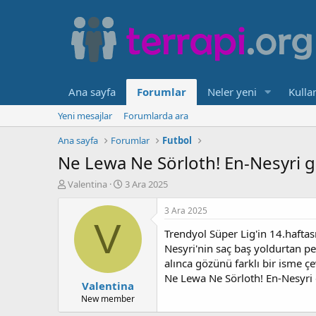
Ana sayfa
Forumlar
Neler yeni
Kullan
Yeni mesajlar
Forumlarda ara
Ana sayfa
Forumlar
Futbol
Ne Lewa Ne Sörloth! En-Nesyri gi
K
B
Valentina
3 Ara 2025
o
a
n
ş
3 Ara 2025
b
l
V
Trendyol Süper Lig'in 14.hafta
u
a
y
n
Nesyri'nin saç baş yoldurtan p
u
g
alınca gözünü farklı bir isme ç
b
ı
Ne Lewa Ne Sörloth! En-Nesyri g
Valentina
a
ç
ş
t
New member
l
a