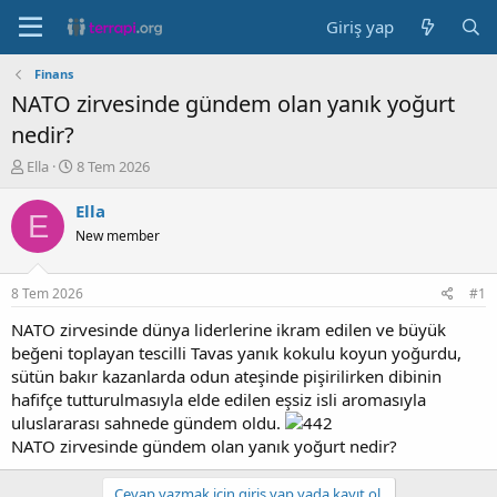
Giriş yap
Finans
NATO zirvesinde gündem olan yanık yoğurt
nedir?
K
B
Ella
8 Tem 2026
o
a
n
ş
Ella
E
b
l
New member
u
a
y
n
u
g
8 Tem 2026
#1
b
ı
a
ç
NATO zirvesinde dünya liderlerine ikram edilen ve büyük
ş
t
beğeni toplayan tescilli Tavas yanık kokulu koyun yoğurdu,
l
a
sütün bakır kazanlarda odun ateşinde pişirilirken dibinin
a
r
hafifçe tutturulmasıyla elde edilen eşsiz isli aromasıyla
t
i
uluslararası sahnede gündem oldu.
a
h
NATO zirvesinde gündem olan yanık yoğurt nedir?
n
i
Cevap yazmak için giriş yap yada kayıt ol.