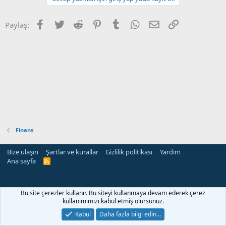
Facebook
Twitter
Reddit
Pinterest
Tumblr
WhatsApp
E-posta
Link
Paylaş:
Finans
Bize ulaşın
Şartlar ve kurallar
Gizlilik politikası
Yardım
Ana sayfa
R
S
S
Bu site çerezler kullanır. Bu siteyi kullanmaya devam ederek çerez
kullanımımızı kabul etmiş olursunuz.
Kabul
Daha fazla bilgi edin…