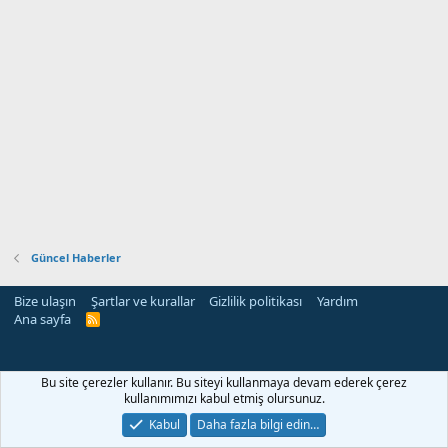
Güncel Haberler
Bize ulaşın
Şartlar ve kurallar
Gizlilik politikası
Yardım
Ana sayfa
R
S
S
Bu site çerezler kullanır. Bu siteyi kullanmaya devam ederek çerez
kullanımımızı kabul etmiş olursunuz.
Kabul
Daha fazla bilgi edin…