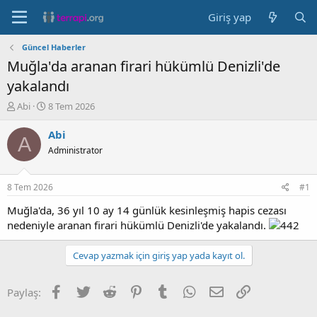
Giriş yap
Güncel Haberler
Muğla'da aranan firari hükümlü Denizli'de
yakalandı
K
B
Abi
8 Tem 2026
o
a
n
ş
Abi
A
b
l
Administrator
u
a
y
n
u
g
8 Tem 2026
#1
b
ı
a
ç
Muğla'da, 36 yıl 10 ay 14 günlük kesinleşmiş hapis cezası
ş
t
nedeniyle aranan firari hükümlü Denizli'de yakalandı.
l
a
a
r
Cevap yazmak için giriş yap yada kayıt ol.
t
i
a
h
n
i
Facebook
Twitter
Reddit
Pinterest
Tumblr
WhatsApp
E-posta
Link
Paylaş: