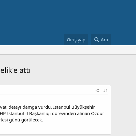
Giriş yap
Ara
ik'e attı
#1
vat' detayı damga vurdu. İstanbul Büyükşehir
P İstanbul İl Başkanlığı görevinden alınan Özgür
rtesi günü görülecek.