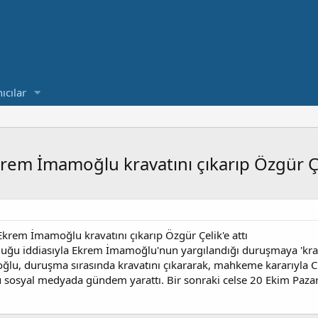
ıcılar
m İmamoğlu kravatını çıkarıp Özgür Çel
em İmamoğlu kravatını çıkarıp Özgür Çelik'e attı
lduğu iddiasıyla Ekrem İmamoğlu'nun yargılandığı duruşmaya 'kra
lu, duruşma sırasında kravatını çıkararak, mahkeme kararıyla CH
üsü sosyal medyada gündem yarattı. Bir sonraki celse 20 Ekim Paza