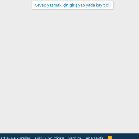
Cevap yazmak için giriş yap yada kayıt ol.
artlar ve kurallar
Gizlilik politikası
Yardım
Ana sayfa
R