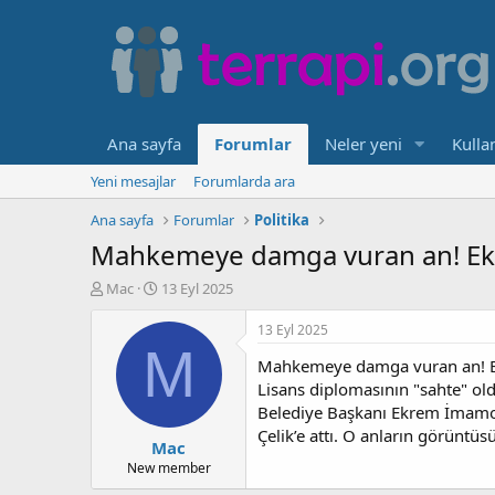
Ana sayfa
Forumlar
Neler yeni
Kullan
Yeni mesajlar
Forumlarda ara
Ana sayfa
Forumlar
Politika
Mahkemeye damga vuran an! Ekre
K
B
Mac
13 Eyl 2025
o
a
n
ş
13 Eyl 2025
b
l
M
Mahkemeye damga vuran an! Ekr
u
a
y
n
Lisans diplomasının "sahte" o
u
g
Belediye Başkanı Ekrem İmamoğ
b
ı
Çelik’e attı. O anların görünt
Mac
a
ç
ş
t
New member
l
a