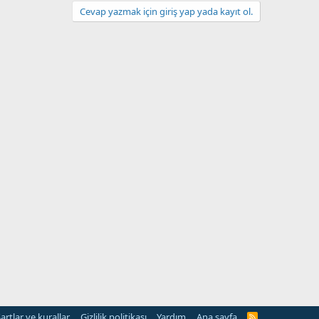
Cevap yazmak için giriş yap yada kayıt ol.
artlar ve kurallar
Gizlilik politikası
Yardım
Ana sayfa
R