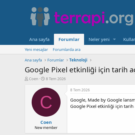
Ana sayfa
Forumlar
Neler yeni
Kullan
Yeni mesajlar
Forumlarda ara
Ana sayfa
Forumlar
Teknoloji
Google Pixel etkinliği için tarih a
K
B
Coen
8 Tem 2026
o
a
n
ş
8 Tem 2026
b
l
C
Google, Made by Google lansman 
u
a
y
n
Google Pixel etkinliği için tarih
u
g
b
ı
Coen
a
ç
ş
t
New member
l
a