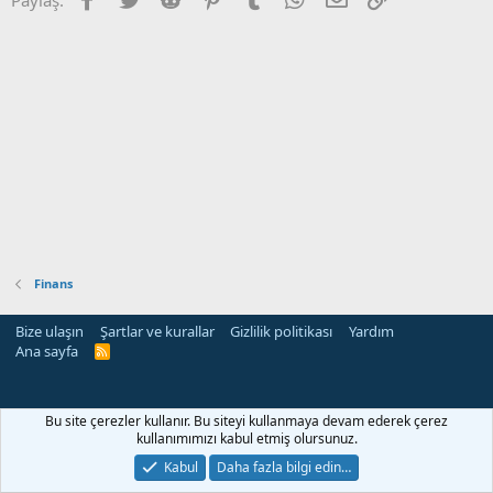
Finans
Bize ulaşın
Şartlar ve kurallar
Gizlilik politikası
Yardım
Ana sayfa
R
S
S
Bu site çerezler kullanır. Bu siteyi kullanmaya devam ederek çerez
kullanımımızı kabul etmiş olursunuz.
Kabul
Daha fazla bilgi edin…