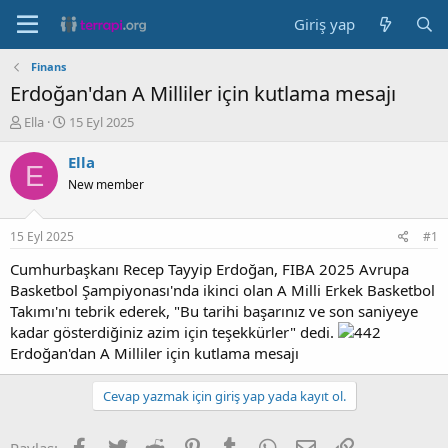
Giriş yap
Finans
Erdoğan'dan A Milliler için kutlama mesajı
K
B
Ella
15 Eyl 2025
o
a
n
ş
Ella
E
b
l
New member
u
a
y
n
u
g
15 Eyl 2025
#1
b
ı
a
ç
Cumhurbaşkanı Recep Tayyip Erdoğan, FIBA 2025 Avrupa
ş
t
Basketbol Şampiyonası'nda ikinci olan A Milli Erkek Basketbol
l
a
Takımı'nı tebrik ederek, "Bu tarihi başarınız ve son saniyeye
a
r
kadar gösterdiğiniz azim için teşekkürler" dedi.
t
i
Erdoğan'dan A Milliler için kutlama mesajı
a
h
n
i
Cevap yazmak için giriş yap yada kayıt ol.
Facebook
Twitter
Reddit
Pinterest
Tumblr
WhatsApp
E-posta
Link
Paylaş: