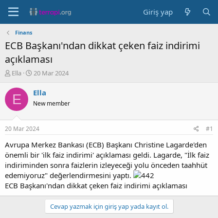
Giriş yap
Finans
ECB Başkanı'ndan dikkat çeken faiz indirimi
açıklaması
K
B
Ella
20 Mar 2024
o
a
n
ş
Ella
E
b
l
New member
u
a
y
n
u
g
20 Mar 2024
#1
b
ı
a
ç
Avrupa Merkez Bankası (ECB) Başkanı Christine Lagarde'den
ş
t
önemli bir 'ilk faiz indirimi' açıklaması geldi. Lagarde, "İlk faiz
l
a
indiriminden sonra faizlerin izleyeceği yolu önceden taahhüt
a
r
edemiyoruz" değerlendirmesini yaptı.
t
i
ECB Başkanı'ndan dikkat çeken faiz indirimi açıklaması
a
h
n
i
Cevap yazmak için giriş yap yada kayıt ol.