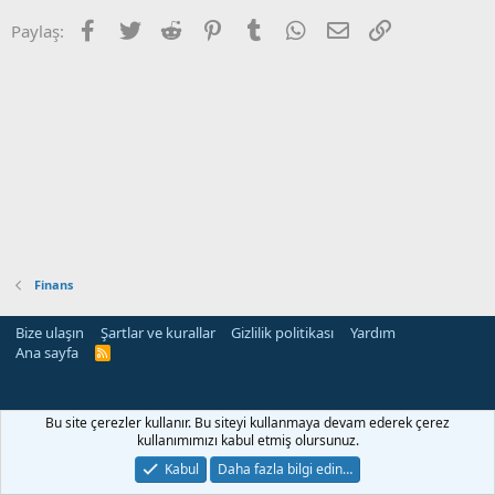
Facebook
Twitter
Reddit
Pinterest
Tumblr
WhatsApp
E-posta
Link
Paylaş:
Finans
Bize ulaşın
Şartlar ve kurallar
Gizlilik politikası
Yardım
Ana sayfa
R
S
S
Bu site çerezler kullanır. Bu siteyi kullanmaya devam ederek çerez
kullanımımızı kabul etmiş olursunuz.
Kabul
Daha fazla bilgi edin…