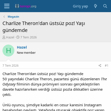
Giriş yap
Magazin
Charlize Theron'dan üstsüz poz! Yaşı
gündemde
K
B
Hazel
7 Tem 2026
o
a
n
ş
Hazel
H
b
l
New member
u
a
y
n
u
g
7 Tem 2026
#1
b
ı
a
ç
Charlize Theron'dan üstsüz poz! Yaşı gündemde
ş
t
50 yaşındaki Charlize Theron, pazartesi günü düzenlenen
The
l
a
Odyssey
filminin dünya prömiyeri sonrası gerçekleştirilen
a
r
davete hazırlanırken verdiği üstsüz pozla dikkatleri üzerine
t
i
çekti.
a
h
n
i
Ünlü oyuncu, şimdiye kadarki en cesur karesini Instagram
hesabından paylaştı. Yatağında oturarak objektife poz veren