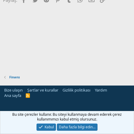
Finans
Bize ulaşın
Şartlar ve kurallar
Gizlilik politikası
Yardım
Ana sayfa
R
S
S
Bu site çerezler kullanır. Bu siteyi kullanmaya devam ederek çerez
kullanımımızı kabul etmiş olursunuz.
Kabul
Daha fazla bilgi edin…