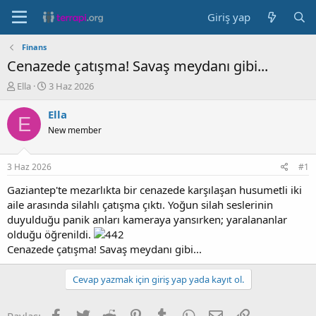
Giriş yap
Finans
Cenazede çatışma! Savaş meydanı gibi...
K
B
Ella
3 Haz 2026
o
a
n
ş
Ella
E
b
l
New member
u
a
y
n
u
g
3 Haz 2026
#1
b
ı
a
ç
Gaziantep'te mezarlıkta bir cenazede karşılaşan husumetli iki
ş
t
aile arasında silahlı çatışma çıktı. Yoğun silah seslerinin
l
a
duyulduğu panik anları kameraya yansırken; yaralananlar
a
r
olduğu öğrenildi.
t
i
Cenazede çatışma! Savaş meydanı gibi...
a
h
n
i
Cevap yazmak için giriş yap yada kayıt ol.
Facebook
Twitter
Reddit
Pinterest
Tumblr
WhatsApp
E-posta
Link
Paylaş: