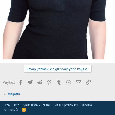
Cevap yazmak için giriş yap yada kayıt ol.
Facebook
Twitter
Reddit
Pinterest
Tumblr
WhatsApp
E-posta
Link
Paylaş:
Magazin
Bize ulaşın
Şartlar ve kurallar
Gizlilik politikası
Yardım
Ana sayfa
R
S