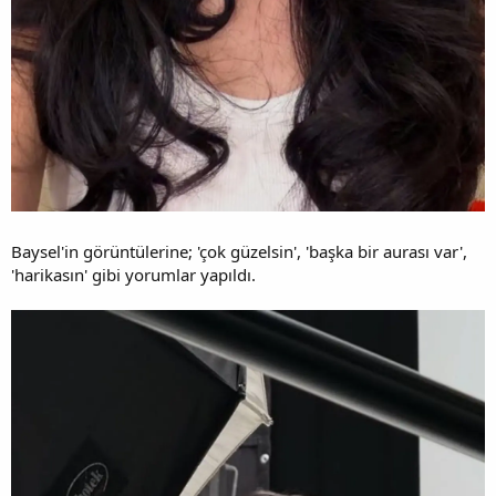
Baysel'in görüntülerine; 'çok güzelsin', 'başka bir aurası var',
'harikasın' gibi yorumlar yapıldı.