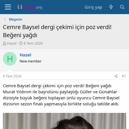
Giriş yap
Magazin
Cemre Baysel dergi çekimi için poz verdi!
Beğeni yağdı
K
B
Hazel
8 Tem 2026
o
a
n
ş
Hazel
H
b
l
New member
u
a
y
n
u
g
8 Tem 2026
#1
b
ı
a
ç
Cemre Baysel dergi çekimi için poz verdi! Beğeni yağdı
ş
t
Murat Yıldırım ile başrolünü paylaştığı Güller ve Günahlar
l
a
dizisiyle büyük beğeni toplayan ünlü oyuncu Cemre Baysel
a
r
dizisinin sezon finali yapmasıyla birlikte soluğu tatilde aldı.
t
i
a
h
n
i