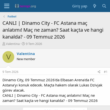
Giriş yap
Futbol
CANLI | Dinamo City - FC Astana maç
anlatımı! Maç ne zaman? Saat kaçta ve hangi
kanalda? - 09 Temmuz 2026
K
B
Valentina
9 Tem 2026
o
a
n
ş
Valentina
V
b
l
New member
u
a
y
n
u
g
9 Tem 2026
#1
b
ı
a
ç
Dinamo City, 09 Temmuz 2026'da Elbasan Arena'da FC
ş
t
Astana'yı konuk edecek. Maçta hakem olarak Lukas Dzivjak
l
a
görev alacak.
a
r
CANLI | Dinamo City - FC Astana maç anlatımı! Maç ne
t
i
zaman? Saat kaçta ve hangi kanalda? - 09 Temmuz 2026
a
h
n
i