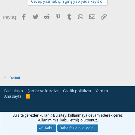
Cevap yazmak için giriş yap yada kayıt ol.
Facebook
Twitter
Reddit
Pinterest
Tumblr
WhatsApp
E-posta
Link
Paylaş:
Futbol
Bize ulaşın
Şartlar ve kurallar
Gizlilik politikası
Yardım
Ana sayfa
R
S
S
rehber siteleri
Bu site çerezler kullanır. Bu siteyi kullanmaya devam ederek çerez
kullanımımızı kabul etmiş olursunuz.
Kabul
Daha fazla bilgi edin…