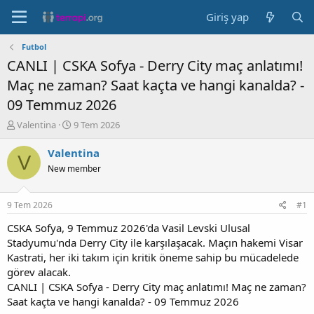
Giriş yap
Futbol
CANLI | CSKA Sofya - Derry City maç anlatımı!
Maç ne zaman? Saat kaçta ve hangi kanalda? -
09 Temmuz 2026
K
B
Valentina
9 Tem 2026
o
a
n
ş
Valentina
V
b
l
New member
u
a
y
n
u
g
9 Tem 2026
#1
b
ı
a
ç
CSKA Sofya, 9 Temmuz 2026'da Vasil Levski Ulusal
ş
t
Stadyumu'nda Derry City ile karşılaşacak. Maçın hakemi Visar
l
a
Kastrati, her iki takım için kritik öneme sahip bu mücadelede
a
r
görev alacak.
t
i
CANLI | CSKA Sofya - Derry City maç anlatımı! Maç ne zaman?
a
h
Saat kaçta ve hangi kanalda? - 09 Temmuz 2026
n
i