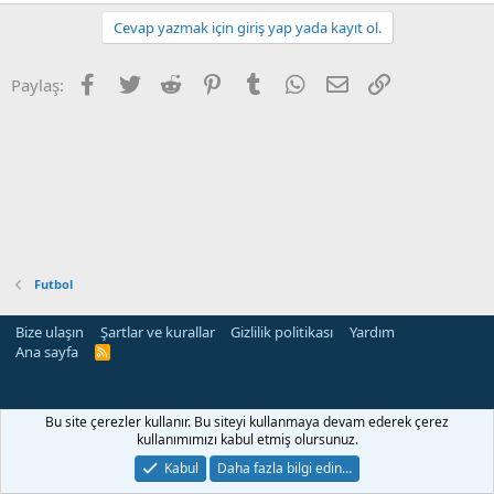
Cevap yazmak için giriş yap yada kayıt ol.
Facebook
Twitter
Reddit
Pinterest
Tumblr
WhatsApp
E-posta
Link
Paylaş:
Futbol
Bize ulaşın
Şartlar ve kurallar
Gizlilik politikası
Yardım
Ana sayfa
R
S
S
Bu site çerezler kullanır. Bu siteyi kullanmaya devam ederek çerez
kullanımımızı kabul etmiş olursunuz.
Kabul
Daha fazla bilgi edin…