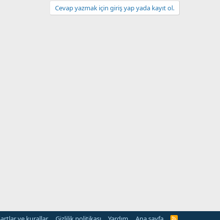
Cevap yazmak için giriş yap yada kayıt ol.
artlar ve kurallar
Gizlilik politikası
Yardım
Ana sayfa
R