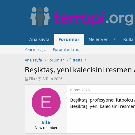
Ana sayfa
Forumlar
Neler yeni
Kullan
Yeni mesajlar
Forumlarda ara
Ana sayfa
Forumlar
Finans
Beşiktaş, yeni kalecisini resmen a
K
B
Ella
8 Tem 2026
o
a
n
ş
8 Tem 2026
b
l
E
Beşiktaş, profesyonel futbolcu 
u
a
y
n
Beşiktaş, yeni kalecisini resmen
u
g
b
ı
Ella
a
ç
ş
t
New member
l
a