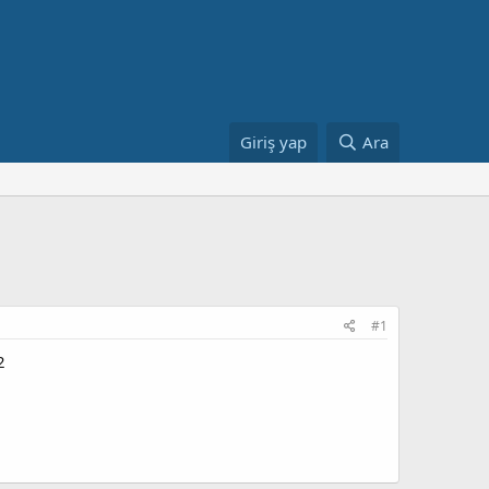
Giriş yap
Ara
#1