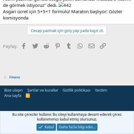
de görmek istiyoruz" dedi.
Asgari ücret için 5+5+1 formülü! Maraton başlıyor: Gözler
komisyonda
Cevap yazmak için giriş yap yada kayıt ol.
Facebook
Twitter
Reddit
Pinterest
Tumblr
WhatsApp
E-posta
Link
Paylaş:
Finans
Bize ulaşın
Şartlar ve kurallar
Gizlilik politikası
Yardım
Ana sayfa
R
S
S
Bu site çerezler kullanır. Bu siteyi kullanmaya devam ederek çerez
kullanımımızı kabul etmiş olursunuz.
Kabul
Daha fazla bilgi edin…