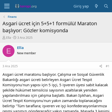
Giriş yap
Finans
Asgari ücret için 5+5+1 formülü! Maraton
başlıyor: Gözler komisyonda
K
B
Ella
3 Ara 2025
o
a
n
ş
Ella
E
b
l
New member
u
a
y
n
u
g
3 Ara 2025
#1
b
ı
a
ç
Asgari ücret maratonu başlıyor. Çalışma ve Sosyal Güvenlik
ş
t
Bakanlığı asgari ücreti belirleyen Asgari Ücret Tespit
l
a
Komisyonu'nun yapısı için 5 işçi, 5 işveren üyesi sabit kalacak
a
r
şekilde hükümet temsilcisi sayısının azaltılarak yeniden
t
i
yapılandırılması için çalışma başlattı. Bakan Işıkhan, Asgari
a
h
Ücret Tespit Komisyonu'nun yakın zamanda toplanacağını
n
i
belirtip "Tüm taraflara; işveren ve işçi konfederasyonlarımıza
resmi yazımızı göndereceğiz yakın zamanda. Masada 3 kesimi