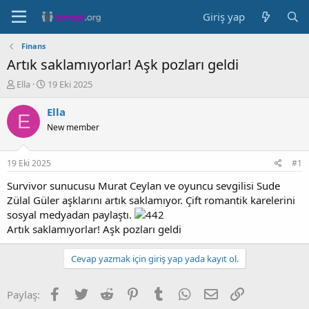
Giriş yap
Finans
Artık saklamıyorlar! Aşk pozları geldi
K
B
Ella
19 Eki 2025
o
a
n
ş
Ella
E
b
l
New member
u
a
y
n
u
g
19 Eki 2025
#1
b
ı
a
ç
Survivor sunucusu Murat Ceylan ve oyuncu sevgilisi Sude
ş
t
Zülal Güler aşklarını artık saklamıyor. Çift romantik karelerini
l
a
sosyal medyadan paylaştı.
a
r
Artık saklamıyorlar! Aşk pozları geldi
t
i
a
h
n
i
Cevap yazmak için giriş yap yada kayıt ol.
Facebook
Twitter
Reddit
Pinterest
Tumblr
WhatsApp
E-posta
Link
Paylaş: