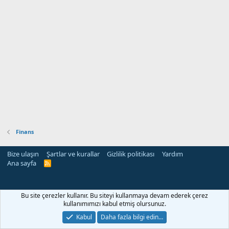
Finans
Bize ulaşın
Şartlar ve kurallar
Gizlilik politikası
Yardım
Ana sayfa
R
S
S
rehber siteleri
Bu site çerezler kullanır. Bu siteyi kullanmaya devam ederek çerez
kullanımımızı kabul etmiş olursunuz.
Kabul
Daha fazla bilgi edin…