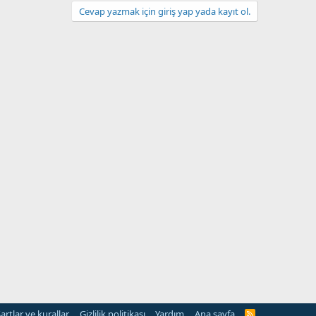
Cevap yazmak için giriş yap yada kayıt ol.
artlar ve kurallar
Gizlilik politikası
Yardım
Ana sayfa
R