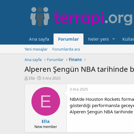
Ana sayfa
Forumlar
Neler yeni
Kullan
Yeni mesajlar
Forumlarda ara
Ana sayfa
Forumlar
Finans
Alperen Şengün NBA tarihinde bir
K
B
Ella
3 Ara 2025
o
a
n
ş
3 Ara 2025
b
l
E
NBA'de Houston Rockets formas
u
a
y
n
gösterdiği performansla geceye
u
g
Alperen Şengün NBA tarihinde bi
b
ı
Ella
a
ç
ş
t
New member
l
a