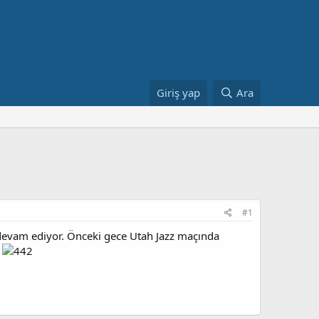
Giriş yap
Ara
#1
devam ediyor. Önceki gece Utah Jazz maçında
.