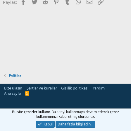
Facebook
Twitter
Reddit
Pinterest
Tumblr
WhatsApp
E-posta
Link
Paylaş:
Politika
Bize ulaşın
Şartlar ve kurallar
Gizlilik politikası
Yardım
Ana sayfa
R
S
S
Bu site çerezler kullanır. Bu siteyi kullanmaya devam ederek çerez
kullanımımızı kabul etmiş olursunuz.
Kabul
Daha fazla bilgi edin…