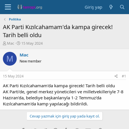
Giriş yap
Politika
AK Parti Kızılcahamam'da kampa girecek!
Tarih belli oldu
K
B
Mac
15 May 2024
o
a
n
ş
Mac
M
b
l
New member
u
a
y
n
u
g
15 May 2024
#1
b
ı
a
ç
AK Parti Kızılcahamam'da kampa girecek! Tarih belli oldu
ş
t
AK Parti'de, genel merkez yöneticileri ve milletvekilleriyle 7-8
l
a
Haziran'da, belediye başkanlarıyla 1-2 Temmuz'da
a
r
Kızılcahamam'da kamp yapılacağı bildirildi.
t
i
a
h
n
i
Cevap yazmak için giriş yap yada kayıt ol.