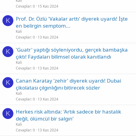
Kali
Cevaplar
0
15 Kas 2024
Prof. Dr. Özlü 'Vakalar arttı' diyerek uyardı! İşte
K
en belirgin semptom...
Kali
Cevaplar
0
13 Kas 2024
'Guatr' yaptığı söyleniyordu, gerçek bambaşka
K
çıktı! Faydaları bilimsel olarak kanıtlandı
Kali
Cevaplar
0
13 Kas 2024
Canan Karatay 'zehir' diyerek uyardı! Dubai
K
çikolatası çılgınlığını bitirecek sözler
Kali
Cevaplar
0
13 Kas 2024
Herkes risk altında: ‘Artık sadece bir hastalık
K
değil, ölümcül bir salgın’
Kali
Cevaplar
0
13 Kas 2024