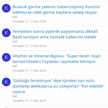
Bulanık görme şekerin habercisiymiş! Kontrol
K
edilmezse ciddi görme kaybına sebep oluyor
Kali
Cevaplar
0
11 Kas 2024
Yemekten sonra şişkinlik yaşıyorsanız dikkat!
K
Basit sanılıyor ama hastalık habercisi olabilir
Kali
Cevaplar
0
11 Kas 2024
Vitamin ve mineral deposu: 'Süper besin' Kışın
K
bol bol tüketin! Faydaları saymakla bitmiyor
Kali
Cevaplar
0
11 Kas 2024
'Gözlüğü bıraktırıyor' diye içindeki sarı sütü
K
damlatıp dakikalarca acı çekiyorlar! 'Kör edebilir'
uyarısı
Kali
Cevaplar
0
11 Kas 2024