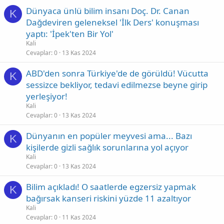
Dünyaca ünlü bilim insanı Doç. Dr. Canan
K
Dağdeviren geleneksel 'İlk Ders' konuşması
yaptı: 'İpek'ten Bir Yol'
Kali
Cevaplar
0
13 Kas 2024
ABD'den sonra Türkiye'de de görüldü! Vücutta
K
sessizce bekliyor, tedavi edilmezse beyne girip
yerleşiyor!
Kali
Cevaplar
0
13 Kas 2024
Dünyanın en popüler meyvesi ama... Bazı
K
kişilerde gizli sağlık sorunlarına yol açıyor
Kali
Cevaplar
0
13 Kas 2024
Bilim açıkladı! O saatlerde egzersiz yapmak
K
bağırsak kanseri riskini yüzde 11 azaltıyor
Kali
Cevaplar
0
11 Kas 2024