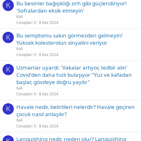
Bu besinler bağışıklığı zırh gibi güçlendiriyor!
K
'Sofralardan eksik etmeyin'
Kali
Cevaplar
0
8 Kas 2024
Bu semptomu sakın görmezden gelmeyin!
K
Yüksek kolesterolün sinyalini veriyor
Kali
Cevaplar
0
8 Kas 2024
Uzmanlar uyardı: 'Vakalar artıyor, tedbir alın'
K
Covid'den daha hızlı bulaşıyor "Yüz ve kafadan
başlar, gövdeye doğru yayılır"
Kali
Cevaplar
0
8 Kas 2024
Havale nedir, belirtileri nelerdir? Havale geçiren
K
çocuk nasıl anlaşılır?
Kali
Cevaplar
0
8 Kas 2024
Languishing nedir, neden olur? Languishing
K