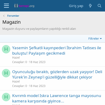
Giriş yap
Forumlar
Magazin
Magazin duyuru ve paylaşımların yapıldığı renkli alan
Filtreler
Yasemin Şefkatli kayınpederi İbrahim Tatlıses ile
H
buluştu! Paylaşım gecikmedi
Hazel
Cevaplar
0
18 Haz 2023
Oyunculuğu bıraktı, gözlerden uzak yaşıyor! Deli
H
Yürek'in Zeynep'i güzelliğiyle dikkat çekiyor
Hazel
Cevaplar
0
18 Haz 2023
Kıvrımlı model Iskra Lawrence tanga mayosunu
H
kamera karşısında giyince...