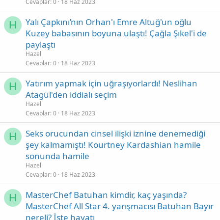
Cevaplar
0
18 Haz 2023
Yalı Çapkını’nın Orhan'ı Emre Altuğ'un oğlu
H
Kuzey babasının boyuna ulaştı! Çağla Şıkel'i de
paylaştı
Hazel
Cevaplar
0
18 Haz 2023
Yatırım yapmak için uğraşıyorlardı! Neslihan
H
Atagül'den iddialı seçim
Hazel
Cevaplar
0
18 Haz 2023
Seks orucundan cinsel ilişki iznine denemediği
H
şey kalmamıştı! Kourtney Kardashian hamile
sonunda hamile
Hazel
Cevaplar
0
18 Haz 2023
MasterChef Batuhan kimdir, kaç yaşında?
H
MasterChef All Star 4. yarışmacısı Batuhan Bayır
nereli? İşte hayatı