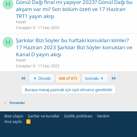
Gönül Dağı final mi yapıyor 2023? Gönül Dağı bu
H
akşam var mı? Son bölüm özeti ve 17 Haziran
TRT1 yayın akışı
Hazel
Cevaplar
0
17 Haz 2023
Şarkılar Bizi Söyler bu haftaki konukları kimler?
H
17 Haziran 2023 Şarkılar Bizi Söyler konukları ve
Kanal D yayın akışı
Hazel
Cevaplar
0
17 Haz 2023
First
Son
Önceki
948 of 973
Sonraki
Buraya mesaj yazmak için üye olmanız gereklidir.
Forumlar
Bize ulaşın
Şartlar ve kurallar
Gizlilik politikası
Yardım
Ana sayfa
R
S
S