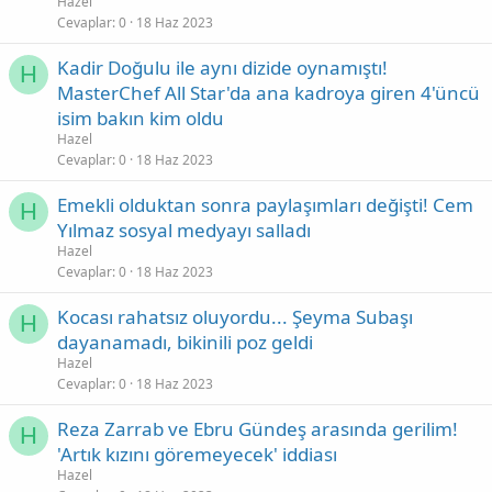
Hazel
Cevaplar
0
18 Haz 2023
Kadir Doğulu ile aynı dizide oynamıştı!
H
MasterChef All Star'da ana kadroya giren 4'üncü
isim bakın kim oldu
Hazel
Cevaplar
0
18 Haz 2023
Emekli olduktan sonra paylaşımları değişti! Cem
H
Yılmaz sosyal medyayı salladı
Hazel
Cevaplar
0
18 Haz 2023
Kocası rahatsız oluyordu... Şeyma Subaşı
H
dayanamadı, bikinili poz geldi
Hazel
Cevaplar
0
18 Haz 2023
Reza Zarrab ve Ebru Gündeş arasında gerilim!
H
'Artık kızını göremeyecek' iddiası
Hazel