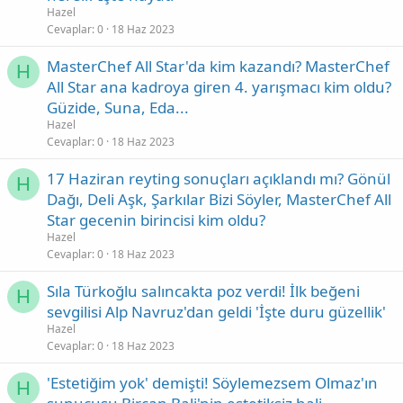
Hazel
Cevaplar
0
18 Haz 2023
MasterChef All Star'da kim kazandı? MasterChef
H
All Star ana kadroya giren 4. yarışmacı kim oldu?
Güzide, Suna, Eda...
Hazel
Cevaplar
0
18 Haz 2023
17 Haziran reyting sonuçları açıklandı mı? Gönül
H
Dağı, Deli Aşk, Şarkılar Bizi Söyler, MasterChef All
Star gecenin birincisi kim oldu?
Hazel
Cevaplar
0
18 Haz 2023
Sıla Türkoğlu salıncakta poz verdi! İlk beğeni
H
sevgilisi Alp Navruz'dan geldi 'İşte duru güzellik'
Hazel
Cevaplar
0
18 Haz 2023
'Estetiğim yok' demişti! Söylemezsem Olmaz'ın
H