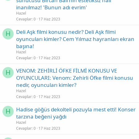
sunucusu Bircan Bali'nin estetiksiz hali
inanılmaz! 'Bunun adı evrim'
Hazel
Cevaplar
0
17 Haz 2023
Deli Aşk filmi konusu nedir? Deli Aşk filmi
H
oyuncuları kimler? Cem Yılmaz hayranları ekran
başına!
Hazel
Cevaplar
0
17 Haz 2023
VENOM: ZEHİRLİ ÖFKE FİLMİ KONUSU VE
H
OYUNCULARI: Venom: Zehirli Öfke filmi konusu
nedir, oyuncuları kimler?
Hazel
Cevaplar
0
17 Haz 2023
Hadise göğüs dekolteli pozuyla mest etti! Konser
H
tarzına beğeni yağdı
Hazel
Cevaplar
0
17 Haz 2023