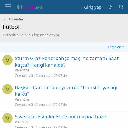
Giriş yap
Forumlar
Futbol
Futbolun kalbi bu forumda atıyor.
Filtreler
Sturm Graz-Fenerbahçe maçı ne zaman? Saat
V
kaçta? Hangi kanalda?
Valentina
Cevaplar
0
Cuma saat 02:03'de
Başkan Çamlı müjdeyi verdi: "Transfer yasağı
V
kalktı"
Valentina
Cevaplar
0
Cuma saat 22:02'de
Sivasspor, Esenler Erokspor maçına hazır
V
Valentina
Cevaplar
0
Cuma saat 22:02'de