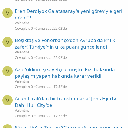
Eren Derdiyok Galatasaray'a yeni göreviyle geri
V
döndü!
Valentina
Cevaplar
0
Cuma saat 22:02'de
Beşiktaş ve Fenerbahçe'den Avrupa'da kritik
V
zafer! Türkiye'nin ülke puanı güncellendi
Valentina
Cevaplar
0
Cuma saat 22:02'de
Aziz Yıldırım şikayetçi olmuştu! Kızı hakkında
V
paylaşım yapan hakkında karar verildi
Valentina
Cevaplar
0
Cuma saat 17:52'de
Acun Ilıcalı'dan bir transfer daha! Jens Hjertø-
V
Dahl Hull City'de
Valentina
Cevaplar
0
Cuma saat 17:52'de
Süper Lig’de 2’nci ve 3’üncü haftanın programları