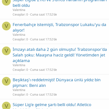
V
belli oldu
Valentina
Cevaplar
0
Cuma saat 17:52'de
Fenerbahçe istemişti, Trabzonspor Lukaku'yu da
V
alıyor!
Valentina
Cevaplar
0
Cuma saat 17:52'de
İmzayı atalı daha 2 gün olmuştu! Trabzonspor'da
V
Salah şoku: Maaşına haciz geldi! Yönetimden jet
açıklama
Valentina
Cevaplar
0
Cuma saat 17:52'de
Beşiktaş'ı reddetmişti! Dünyaca ünlü yıldız bin
V
pişman: Beni alın
Valentina
Cevaplar
0
Cuma saat 17:52'de
Süper Lig'e gelme şartı belli oldu! Atletico
V