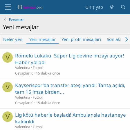
Giriş yap
Forumlar
Yeni mesajlar
Neler yeni
Yeni mesajlar
Yeni profil mesajları
Son aktivite
Romelu Lukaku, Süper Lig devine imzayı atıyor!
V
Haber yolladı
Valentina
Futbol
Cevaplar
0
15 dakika önce
Kayserispor'da transfer ateşi yandı! Tahta açıldı,
V
tam 15 imza birden...
Valentina
Futbol
Cevaplar
0
15 dakika önce
Lig kötü haberle başladı! Ambulansla hastaneye
V
kaldırıldı
Valentina
Futbol