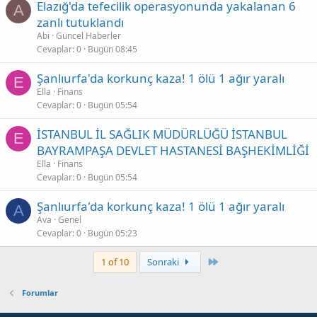
Elazığ'da tefecilik operasyonunda yakalanan 6
A
zanlı tutuklandı
Abi
Güncel Haberler
Cevaplar
0
Bugün 08:45
Şanlıurfa'da korkunç kaza! 1 ölü 1 ağır yaralı
E
Ella
Finans
Cevaplar
0
Bugün 05:54
İSTANBUL İL SAĞLIK MÜDÜRLÜĞÜ İSTANBUL
E
BAYRAMPAŞA DEVLET HASTANESİ BAŞHEKİMLİĞİ
Ella
Finans
Cevaplar
0
Bugün 05:54
Şanlıurfa'da korkunç kaza! 1 ölü 1 ağır yaralı
A
Ava
Genel
Cevaplar
0
Bugün 05:23
Son
1 of 10
Sonraki
Forumlar