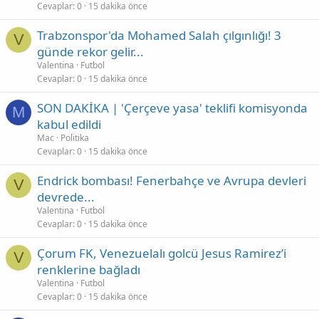
Cevaplar
0
15 dakika önce
Trabzonspor'da Mohamed Salah çılgınlığı! 3
V
günde rekor gelir...
Valentina
Futbol
Cevaplar
0
15 dakika önce
SON DAKİKA | 'Çerçeve yasa' teklifi komisyonda
M
kabul edildi
Mac
Politika
Cevaplar
0
15 dakika önce
Endrick bombası! Fenerbahçe ve Avrupa devleri
V
devrede...
Valentina
Futbol
Cevaplar
0
15 dakika önce
Çorum FK, Venezuelalı golcü Jesus Ramirez’i
V
renklerine bağladı
Valentina
Futbol
Cevaplar
0
15 dakika önce