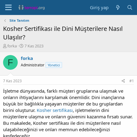
Giriş yap
Site Tanıtım
Kosher Sertifikası ile Dini Müşterilere Nasıl
Ulaşılır?
K
B
forka
7 Kas 2023
o
a
n
ş
forka
F
b
l
Administrator
Yönetici
u
a
y
n
u
g
7 Kas 2023
#1
b
ı
a
ç
İşletme dünyasında, farklı müşteri gruplarına ulaşmak ve
ş
t
onların ihtiyaçlarını karşılamak önemlidir. Dini inançlarına
l
a
büyük bir bağlılıkla yaşayan müşteriler de bu gruplardan
a
r
birini oluşturur.
Kosher sertifikası
, işletmelerin dini
t
i
müşterilere ulaşma ve onların güvenini kazanma fırsatı sunar.
a
h
Bu makalede, Kosher sertifikası ile dini müşterilere nasıl
n
i
ulaşabileceğinizi ve onları memnun edebileceğinizi
keşfedeceğiz.