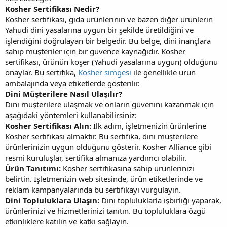
Kosher Sertifikası Nedir?
Kosher sertifikası, gıda ürünlerinin ve bazen diğer ürünlerin
Yahudi dini yasalarına uygun bir şekilde üretildiğini ve
işlendiğini doğrulayan bir belgedir. Bu belge, dini inançlara
sahip müşteriler için bir güvence kaynağıdır. Kosher
sertifikası, ürünün koşer (Yahudi yasalarına uygun) olduğunu
onaylar. Bu sertifika,
Kosher simgesi
ile genellikle ürün
ambalajında veya etiketlerde gösterilir.
Dini Müşterilere Nasıl Ulaşılır?
Dini müşterilere ulaşmak ve onların güvenini kazanmak için
aşağıdaki yöntemleri kullanabilirsiniz:
Kosher Sertifikası Alın:
İlk adım, işletmenizin ürünlerine
Kosher sertifikası almaktır. Bu sertifika, dini müşterilere
ürünlerinizin uygun olduğunu gösterir. Kosher Alliance gibi
resmi kuruluşlar, sertifika almanıza yardımcı olabilir.
Ürün Tanıtımı:
Kosher sertifikasına sahip ürünlerinizi
belirtin. İşletmenizin web sitesinde, ürün etiketlerinde ve
reklam kampanyalarında bu sertifikayı vurgulayın.
Dini Topluluklara Ulaşın:
Dini topluluklarla işbirliği yaparak,
ürünlerinizi ve hizmetlerinizi tanıtın. Bu topluluklara özgü
etkinliklere katılın ve katkı sağlayın.