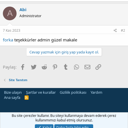
Abi
A
Administrator
7 Kas 2023
#2
forka
teşekkürler admin güzel makale
Cevap yazmak için giriş yap yada kayıt ol.
Facebook
Twitter
Reddit
Pinterest
Tumblr
WhatsApp
E-posta
Link
Paylaş:
Site Tanıtım
Bize ulaşın
Şartlar ve kurallar
Gizlilik politikası
Yardım
Ana sayfa
R
S
S
Bu site çerezler kullanır. Bu siteyi kullanmaya devam ederek çerez
kullanımımızı kabul etmiş olursunuz.
Kabul
Daha fazla bilgi edin…