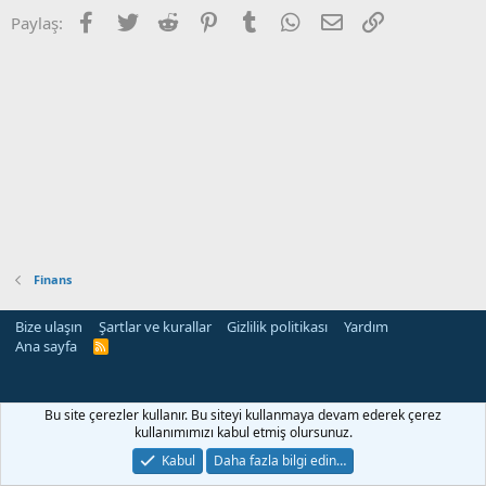
Facebook
Twitter
Reddit
Pinterest
Tumblr
WhatsApp
E-posta
Link
Paylaş:
Finans
Bize ulaşın
Şartlar ve kurallar
Gizlilik politikası
Yardım
Ana sayfa
R
S
S
Bu site çerezler kullanır. Bu siteyi kullanmaya devam ederek çerez
kullanımımızı kabul etmiş olursunuz.
Kabul
Daha fazla bilgi edin…