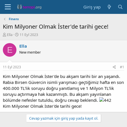
Giriş yap
Finans
Kim Milyoner Olmak İster'de tarihi gece!
K
B
Ella
11 Eyl 2023
o
a
n
ş
Ella
E
b
l
New member
u
a
y
n
u
g
11 Eyl 2023
#1
b
ı
a
ç
Kim Milyoner Olmak İster'de bu akşam tarihi bir an yaşandı.
ş
t
Rabia Birsen Güvercin isimli yarışmacı geçtiğimiz hafta en son
l
a
400.000 TL'lik soruyu doğru yanıtlamış ve 1 Milyon TL'lik
a
r
soruyu açtırmaya hak kazanmıştı. Bu akşam yayınlanan
t
i
bölümde nefesler tutuldu, doğru cevap beklendi.
a
h
Kim Milyoner Olmak İster'de tarihi gece!
n
i
Cevap yazmak için giriş yap yada kayıt ol.