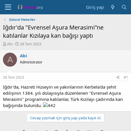
Giriş yap
Güncel Haberler
Iğdır'da "Evrensel Aşura Merasimi"ne
katılanlar Kızılaya kan bağışı yaptı
K
B
Abi
28 Tem 2023
o
a
n
ş
Abi
A
b
l
Administrator
u
a
y
n
u
g
28 Tem 2023
#1
b
ı
a
ç
Iğdır'da, Hazreti Hüseyin ve yakınlarının Kerbela'da şehit
ş
t
edilişinin 1384. yılı dolayısıyla düzenlenen "Evrensel Aşura
l
a
Merasimi" programına katılanlar, Türk Kızılayı çadırında kan
a
r
bağışında bulundu.
t
i
a
h
n
i
Cevap yazmak için giriş yap yada kayıt ol.