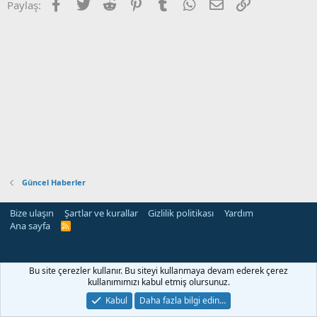
Facebook
Twitter
Reddit
Pinterest
Tumblr
WhatsApp
E-posta
Link
Paylaş:
Güncel Haberler
Bize ulaşın
Şartlar ve kurallar
Gizlilik politikası
Yardım
Ana sayfa
R
S
S
Bu site çerezler kullanır. Bu siteyi kullanmaya devam ederek çerez
kullanımımızı kabul etmiş olursunuz.
Kabul
Daha fazla bilgi edin…