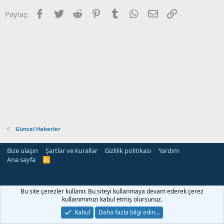
Facebook
Twitter
Reddit
Pinterest
Tumblr
WhatsApp
E-posta
Link
Paylaş:
Güncel Haberler
Bize ulaşın
Şartlar ve kurallar
Gizlilik politikası
Yardım
Ana sayfa
R
S
S
Bu site çerezler kullanır. Bu siteyi kullanmaya devam ederek çerez
kullanımımızı kabul etmiş olursunuz.
Kabul
Daha fazla bilgi edin…