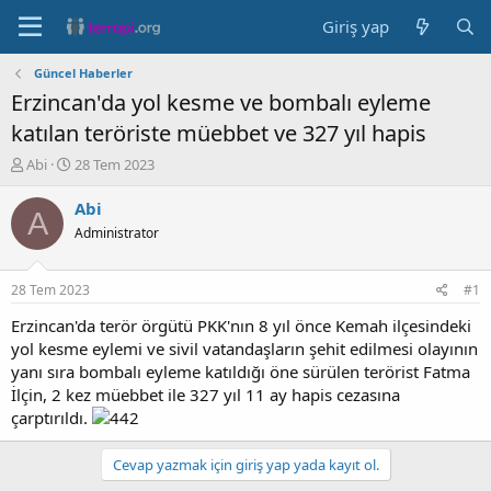
Giriş yap
Güncel Haberler
Erzincan'da yol kesme ve bombalı eyleme
katılan teröriste müebbet ve 327 yıl hapis
K
B
Abi
28 Tem 2023
o
a
n
ş
Abi
A
b
l
Administrator
u
a
y
n
u
g
28 Tem 2023
#1
b
ı
a
ç
Erzincan'da terör örgütü PKK'nın 8 yıl önce Kemah ilçesindeki
ş
t
yol kesme eylemi ve sivil vatandaşların şehit edilmesi olayının
l
a
yanı sıra bombalı eyleme katıldığı öne sürülen terörist Fatma
a
r
İlçin, 2 kez müebbet ile 327 yıl 11 ay hapis cezasına
t
i
çarptırıldı.
a
h
n
i
Cevap yazmak için giriş yap yada kayıt ol.